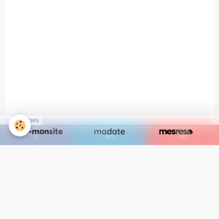
SPONSORS
Save
Partager
Facebook
Twitter
Email