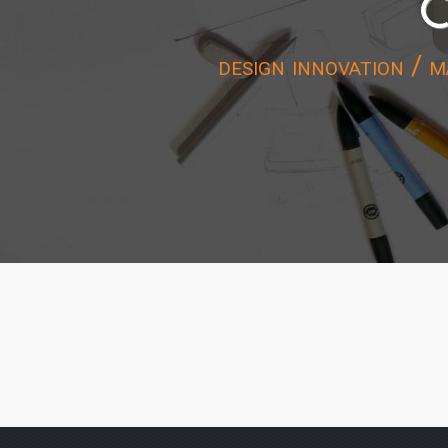
C
design innovation / m