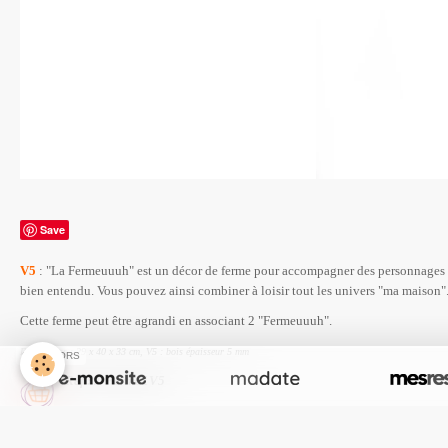
Save
V5
: "La Fermeuuuh" est un décor de ferme pour accompagner des personnages a
bien entendu. Vous pouvez ainsi combiner à loisir tout les univers "ma maison"
Cette ferme peut être agrandi en associant 2 "Fermeuuuh".
Dimensions : 29 x 40 x 33 cm, V5 : bois épaisseur 5 mm
SPONSORS
Réf : J-Ferm01V5
Prix indicatif : 65 € TTC