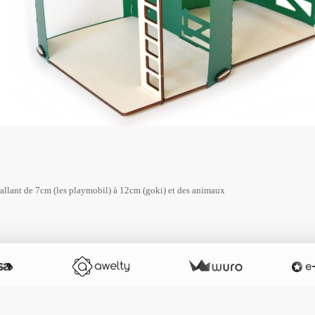
llant de 7cm (les playmobil) à 12cm (goki) et des animaux
.
Visuels non contractuels, tous droits réservés CHUILLETcréation 2014