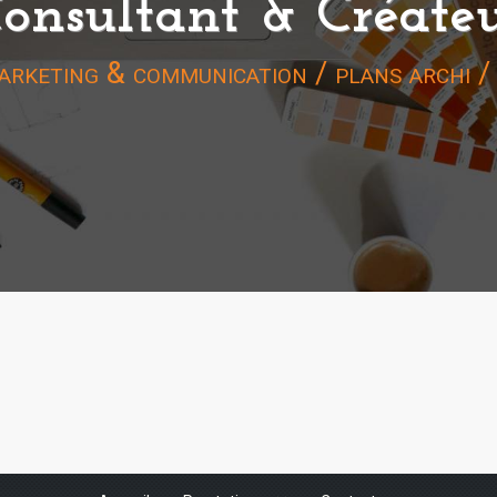
onsultant & Créate
arketing & communication / plans archi /